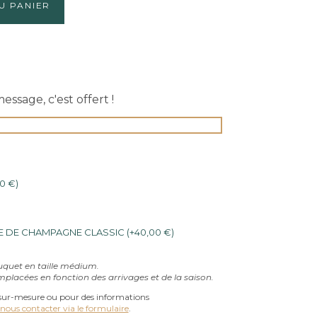
80,00 €
U PANIER
à
150,00 €
ssage, c'est offert !
00
€
)
E DE CHAMPAGNE CLASSIC
(
+
40,00
€
)
uquet en taille médium.
mplacées en fonction des arrivages et de la saison.
ur-mesure ou pour des informations
nous contacter via le formulaire
.