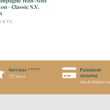
ampagne Jean-Noël
on – Classic N.V.
t
00
€
TTC
Services *****
Paiement


sécurisé
7/7 jours
Visa & Masterc