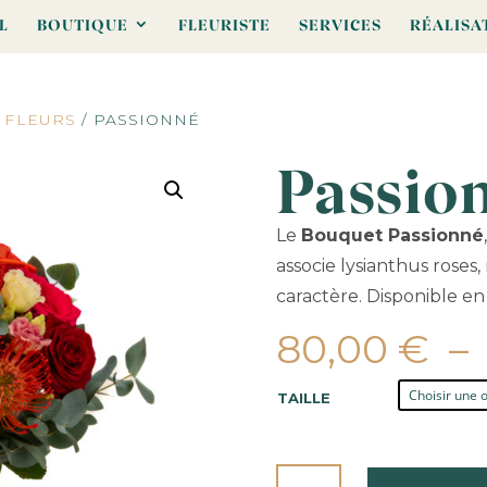
L
BOUTIQUE
FLEURISTE
SERVICES
RÉALISA
 FLEURS
/ PASSIONNÉ
Passio
Le
Bouquet Passionné
associe lysianthus roses
caractère. Disponible en t
80,00
€
–
TAILLE
QUANTITÉ