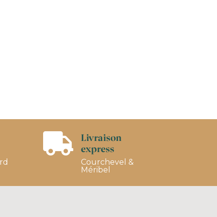
Livraison

express
ard
Courchevel &
Méribel