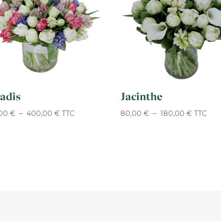
adis
Jacinthe
Plage
Plage
,00
€
–
400,00
€
TTC
80,00
€
–
180,00
€
TTC
de
de
prix :
prix :
300,00 €
80,00 €
à
à
400,00 €
180,00 