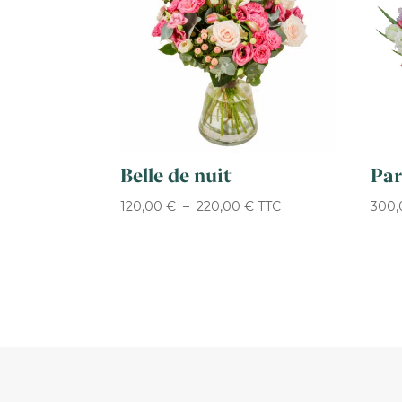
Belle de nuit
Par
Plage
120,00
€
–
220,00
€
TTC
300
de
prix :
120,00 €
à
220,00 €