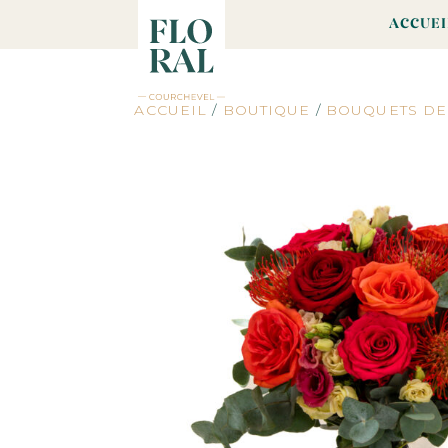
ACCUEI
ACCUEIL
/
BOUTIQUE
/
BOUQUETS DE