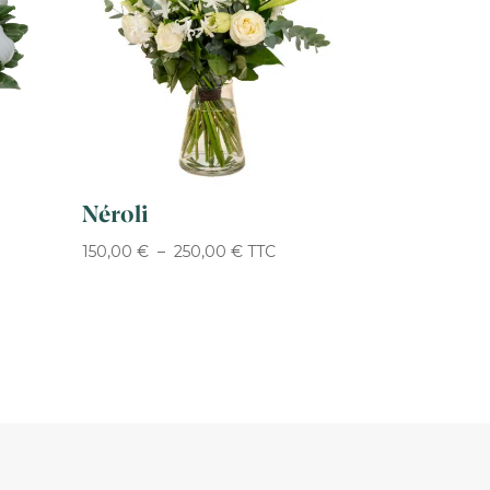
Néroli
Plage
150,00
€
–
250,00
€
TTC
de
prix :
150,00 €
à
€
250,00 €