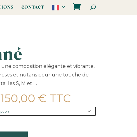
TIONS
CONTACT
nné
, une composition élégante et vibrante,
, roses et nutans pour une touche de
ailles S, M et L.
Plage
150,00
€
TTC
de
prix :