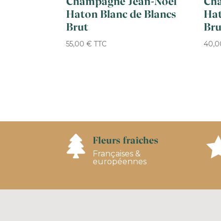
Champagne Jean-Noël
Ch
Haton Blanc de Blancs
Hat
Brut
Bru
55,00
€
TTC
40,
Fleurs fraîches

Françaises &
européennes