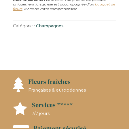
uniquement lorsqu’elle est accompagnée d’un
bouquet de
NOËL
fleurs
. Merci de votre compréhension.
HATON
-
Catégorie :
Champagnes
CLASSIC
N.V.
BRUT
Fleurs fraîches

Françaises & européennes
Services *****

7/7 jours
Paiement sécurisé