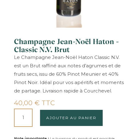
Champagne Jean-Noël Haton –
Classic N.V. Brut
Le Champagne Jean-Noël Haton Classic N.V.
est un Brut raffiné aux notes d’agrumes et de
fruits secs, issu de 60% Pinot Meunier et 40%
Pinot Noir. Idéal pour vos apéritifs et moments
de partage. Livraison rapide à Courchevel.
40,00
€
TTC
QUANTITÉ
AJOUTER AU PANIER
DE
CHAMPAGNE
JEAN-
Note importante :
La livraison du produit est possible