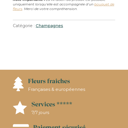
uniquement lorsqu’elle est accompagnée d’un
bouquet de
NOËL
fleurs
. Merci de votre compréhension.
HATON
BLANC
Catégorie :
Champagnes
DE
BLANCS
BRUT
Fleurs fraîches

Françaises & européennes
Services *****

7/7 jours
Paiement sécurisé