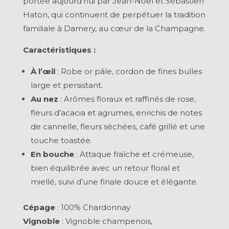
portée aujourd’hui par Jean-Noël et Sébastien
Haton, qui continuent de perpétuer la tradition
familiale à Damery, au cœur de la Champagne.
Caractéristiques :
À l’œil
: Robe or pâle, cordon de fines bulles
large et persistant.
Au nez
: Arômes floraux et raffinés de rose,
fleurs d’acacia et agrumes, enrichis de notes
de cannelle, fleurs séchées, café grillé et une
touche toastée.
En bouche
: Attaque fraîche et crémeuse,
bien équilibrée avec un retour floral et
miellé, suivi d’une finale douce et élégante.
Cépage
: 100% Chardonnay
Vignoble
: Vignoble champenois,