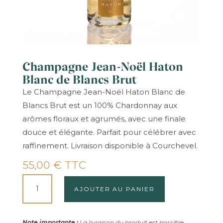
Champagne Jean-Noël Haton
Blanc de Blancs Brut
Le Champagne Jean-Noël Haton Blanc de
Blancs Brut est un 100% Chardonnay aux
arômes floraux et agrumés, avec une finale
douce et élégante. Parfait pour célébrer avec
raffinement. Livraison disponible à Courchevel.
55,00
€
TTC
QUANTITÉ
AJOUTER AU PANIER
DE
CHAMPAGNE
JEAN-
Note importante :
La livraison du produit est possible