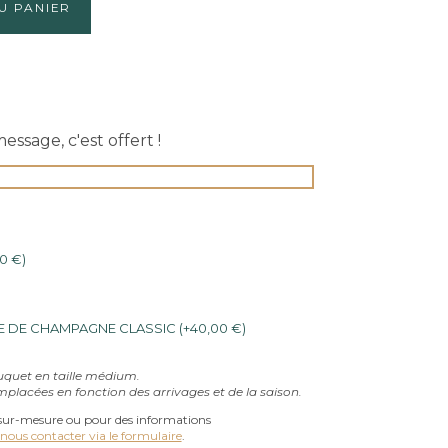
U PANIER
ssage, c'est offert !
00
€
)
E DE CHAMPAGNE CLASSIC
(
+
40,00
€
)
uquet en taille médium.
mplacées en fonction des arrivages et de la saison.
ur-mesure ou pour des informations
nous contacter via le formulaire
.