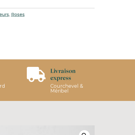
eurs
,
Roses
Livraison

express
ard
Courchevel &
Méribel