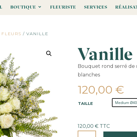
L
BOUTIQUE
FLEURISTE
SERVICES
RÉALISA
 FLEURS
/ VANILLE
Vanille
Bouquet rond serré de r
blanches
120,00
€
TAILLE
120,00
€
TTC
QUANTITÉ