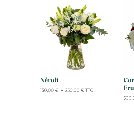
Néroli
Com
Fru
Plage
150,00
€
–
250,00
€
TTC
de
500
prix :
150,00 €
à
250,00 €