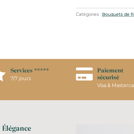
Catégories :
Bouquets de fl
Services *****
Paiement


sécurisé
7/7 jours
Visa & Masterc
t Élégance