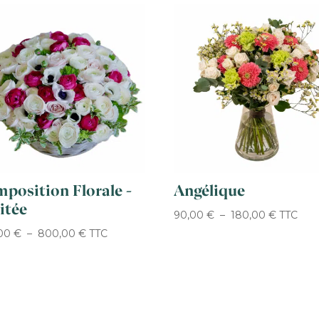
position Florale –
Angélique
itée
Plage
90,00
€
–
180,00
€
TTC
Plage
de
,00
€
–
800,00
€
TTC
de
prix :
prix :
90,00 €
500,00 €
à
à
180,00 